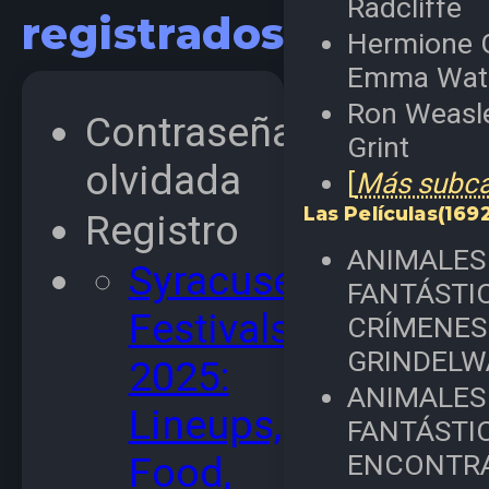
Radcliffe
registrados
Hermione G
Emma Wat
Ron Weasle
Contraseña
Grint
olvidada
[
Más subcat
Las Películas
(169
Registro
ANIMALES
Syracuse
FANTÁSTIC
Festivals
CRÍMENES
GRINDELW
2025:
ANIMALES
Lineups,
FANTÁSTI
ENCONTR
Food,