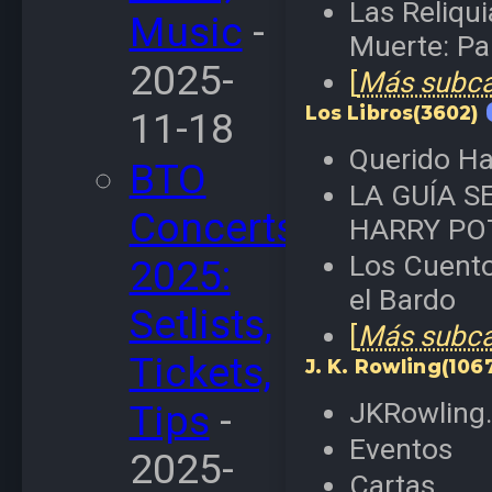
Las Reliqui
Music
-
Muerte: Pa
2025-
[
Más subcat
Los Libros
(3602)
11-18
Querido Ha
BTO
LA GUÍA S
Concerts
HARRY PO
Los Cuento
2025:
el Bardo
Setlists,
[
Más subcat
Tickets,
J. K. Rowling
(106
JKRowling
Tips
-
Eventos
2025-
Cartas